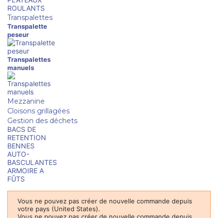
ROULANTS
Transpalettes
Transpalette
peseur
Transpalettes
manuels
Mezzanine
Cloisons grillagées
Gestion des déchets
BACS DE
RETENTION
BENNES
AUTO-
BASCULANTES
ARMOIRE A
FÛTS
Vous ne pouvez pas créer de nouvelle commande depuis
votre pays (United States).
Vous ne pouvez pas créer de nouvelle commande depuis