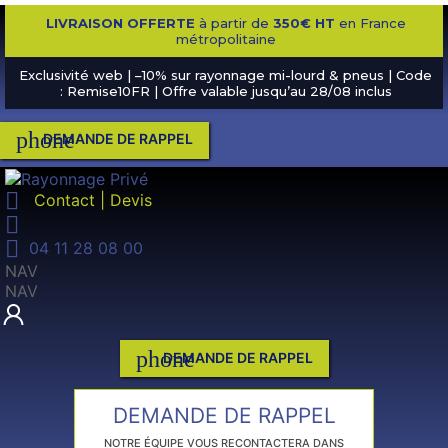
LIVRAISON OFFERTE
à partir de
350€ HT
en France
métropolitaine
Exclusivité web | –10% sur rayonnage mi-lourd & pneus | Code
: Remise10FR | Offre valable jusqu’au 28/08 inclus
phone
DEMANDE DE RAPPEL

Contact | Devis


04 11 28 08 00
NAV
NAV
phone
DEMANDE DE RAPPEL
DEMANDE DE RAPPEL
NOTRE ÉQUIPE VOUS RECONTACTERA DANS