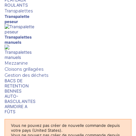
ROULANTS
Transpalettes
Transpalette
peseur
Transpalettes
manuels
Mezzanine
Cloisons grillagées
Gestion des déchets
BACS DE
RETENTION
BENNES
AUTO-
BASCULANTES
ARMOIRE A
FÛTS
Vous ne pouvez pas créer de nouvelle commande depuis
votre pays (United States).
Vous ne pouvez pas créer de nouvelle commande depuis