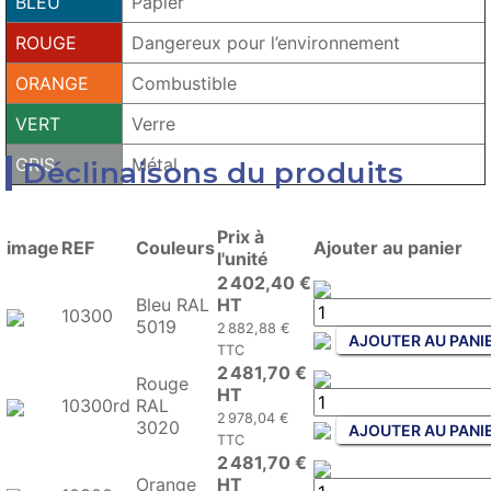
BLEU
Papier
ROUGE
Dangereux pour l’environnement
ORANGE
Combustible
VERT
Verre
GRIS
Métal
Déclinaisons du produits
Prix à
image
REF
Couleurs
Ajouter au panier
l'unité
2 402,40 €
Bleu RAL
HT
10300
5019
2 882,88 €
AJOUTER AU PANI
TTC
2 481,70 €
Rouge
HT
10300rd
RAL
2 978,04 €
3020
AJOUTER AU PANI
TTC
2 481,70 €
Orange
HT