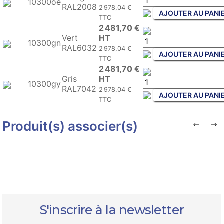
10300oe
RAL2008
2 978,04 €
AJOUTER AU PANI
TTC
2 481,70 €
Vert
HT
10300gn
RAL6032
2 978,04 €
AJOUTER AU PANI
TTC
2 481,70 €
Gris
HT
10300gy
RAL7042
2 978,04 €
AJOUTER AU PANI
TTC
Produit(s) associer(s)
S'inscrire à la newsletter