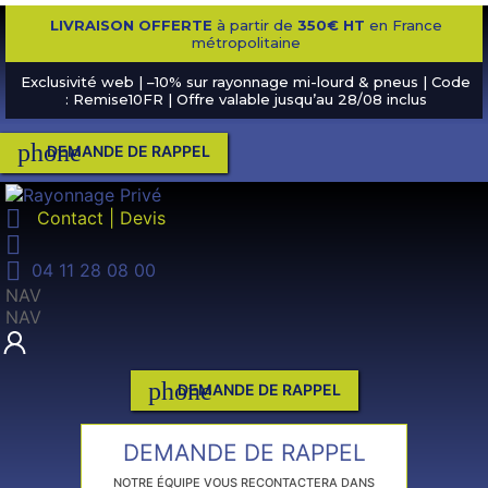
LIVRAISON OFFERTE
à partir de
350€ HT
en France
métropolitaine
Exclusivité web | –10% sur rayonnage mi-lourd & pneus | Code
: Remise10FR | Offre valable jusqu’au 28/08 inclus
phone
DEMANDE DE RAPPEL

Contact | Devis


04 11 28 08 00
NAV
NAV
phone
DEMANDE DE RAPPEL
DEMANDE DE RAPPEL
NOTRE ÉQUIPE VOUS RECONTACTERA DANS