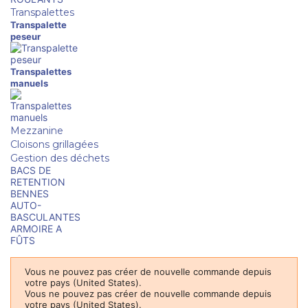
Transpalettes
Transpalette
peseur
Transpalettes
manuels
Mezzanine
Cloisons grillagées
Gestion des déchets
BACS DE
RETENTION
BENNES
AUTO-
BASCULANTES
ARMOIRE A
FÛTS
Vous ne pouvez pas créer de nouvelle commande depuis
votre pays (United States).
Vous ne pouvez pas créer de nouvelle commande depuis
votre pays (United States).