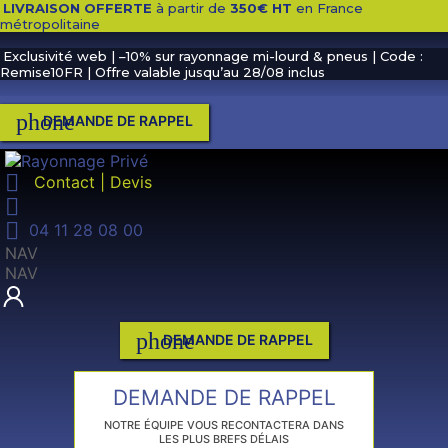
LIVRAISON OFFERTE
à partir de
350€ HT
en France
métropolitaine
Exclusivité web | –10% sur rayonnage mi-lourd & pneus | Code :
Remise10FR | Offre valable jusqu’au 28/08 inclus
phone
DEMANDE DE RAPPEL

Contact | Devis


04 11 28 08 00
NAV
NAV
phone
DEMANDE DE RAPPEL
DEMANDE DE RAPPEL
NOTRE ÉQUIPE VOUS RECONTACTERA DANS
LES PLUS BREFS DÉLAIS