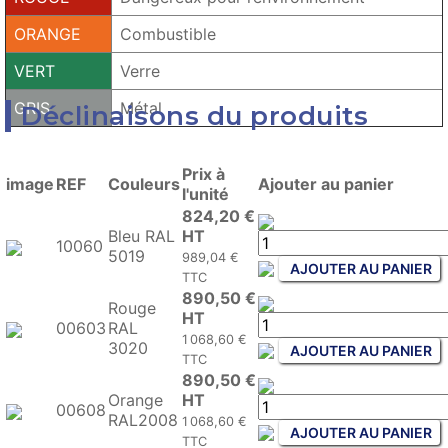
ORANGE
Combustible
VERT
Verre
GRIS
Métal
Déclinaisons du produits
Prix à
image
REF
Couleurs
Ajouter au panier
l'unité
824,20 €
Bleu RAL
HT
10060
5019
989,04 €
AJOUTER AU PANIER
TTC
890,50 €
Rouge
HT
00603
RAL
1 068,60 €
3020
AJOUTER AU PANIER
TTC
890,50 €
Orange
HT
00608
RAL2008
1 068,60 €
AJOUTER AU PANIER
TTC