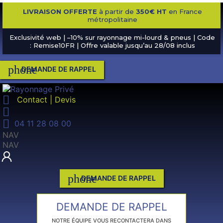
LIVRAISON OFFERTE
à partir de
350€ HT
en France
métropolitaine
Exclusivité web | –10% sur rayonnage mi-lourd & pneus | Code
: Remise10FR | Offre valable jusqu’au 28/08 inclus
phone
DEMANDE DE RAPPEL

Contact | Devis


04 11 28 08 00
NAV
NAV
phone
DEMANDE DE RAPPEL
DEMANDE DE RAPPEL
NOTRE ÉQUIPE VOUS RECONTACTERA DANS