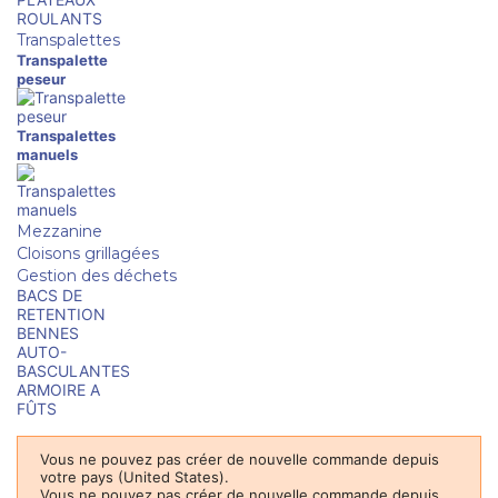
ROULANTS
Transpalettes
Transpalette
peseur
Transpalettes
manuels
Mezzanine
Cloisons grillagées
Gestion des déchets
BACS DE
RETENTION
BENNES
AUTO-
BASCULANTES
ARMOIRE A
FÛTS
Vous ne pouvez pas créer de nouvelle commande depuis
votre pays (United States).
Vous ne pouvez pas créer de nouvelle commande depuis