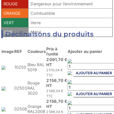
ROUGE
Dangereux pour l’environnement
ORANGE
Combustible
VERT
Verre
GRIS
Métal
Déclinaisons du produits
Prix à
image
REF
Couleurs
Ajouter au panier
l'unité
2 091,70 €
Bleu RAL
HT
10250
5019
2 510,04 €
AJOUTER AU PANIER
TTC
2 156,70 €
Rouge
HT
02503
RAL
2 588,04 €
3020
AJOUTER AU PANIER
TTC
2 156,70 €
Orange
HT
02508
RAL2008
2 588,04 €