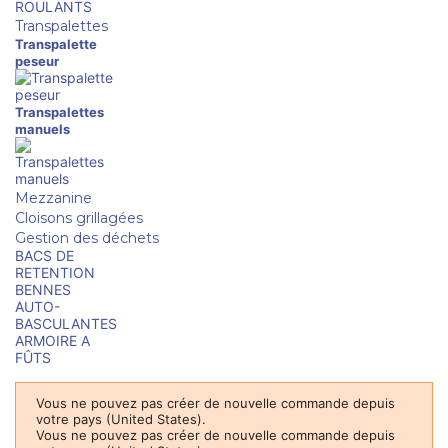
ROULANTS
Transpalettes
Transpalette
peseur
Transpalettes
manuels
Mezzanine
Cloisons grillagées
Gestion des déchets
BACS DE
RETENTION
BENNES
AUTO-
BASCULANTES
ARMOIRE A
FÛTS
Vous ne pouvez pas créer de nouvelle commande depuis
votre pays (United States).
Vous ne pouvez pas créer de nouvelle commande depuis