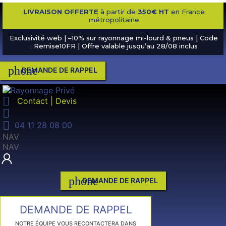
LIVRAISON OFFERTE
à partir de
350€ HT
en France
métropolitaine
Exclusivité web | –10% sur rayonnage mi-lourd & pneus | Code
: Remise10FR | Offre valable jusqu’au 28/08 inclus
phone
DEMANDE DE RAPPEL

Contact | Devis


04 11 28 08 00
NAV
NAV
phone
DEMANDE DE RAPPEL
DEMANDE DE RAPPEL
NOTRE ÉQUIPE VOUS RECONTACTERA DANS