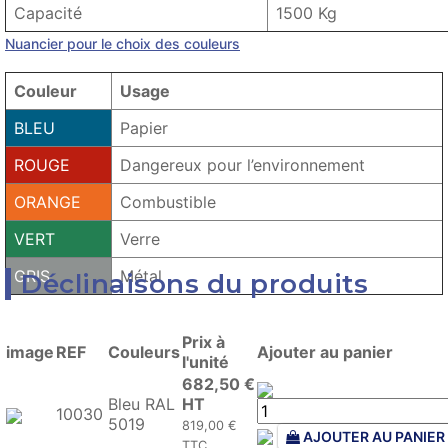
Capacité
1500 Kg
Nuancier pour le choix des couleurs
Couleur
Usage
BLEU
Papier
ROUGE
Dangereux pour l’environnement
ORANGE
Combustible
VERT
Verre
GRIS
Métal
Déclinaisons du produits
Prix à
image
REF
Couleurs
Ajouter au panier
l'unité
682,50 €
Bleu RAL
HT
10030
5019
819,00 €
AJOUTER AU PANIER
TTC