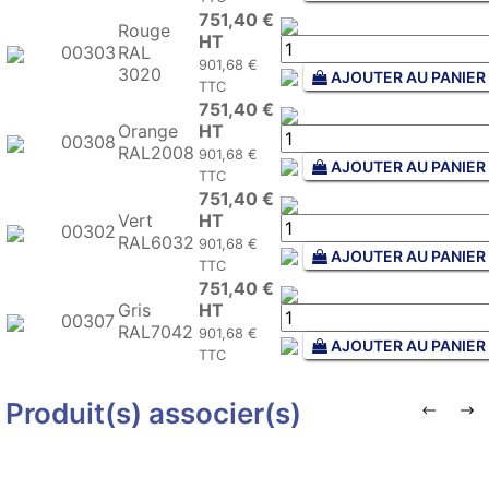
751,40 €
Rouge
HT
00303
RAL
901,68 €
3020
AJOUTER AU PANIER
TTC
751,40 €
Orange
HT
00308
RAL2008
901,68 €
AJOUTER AU PANIER
TTC
751,40 €
Vert
HT
00302
RAL6032
901,68 €
AJOUTER AU PANIER
TTC
751,40 €
Gris
HT
00307
RAL7042
901,68 €
AJOUTER AU PANIER
TTC
Produit(s) associer(s)