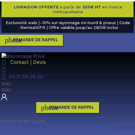
LIVRAISON OFFERTE
à partir de
350€ HT
en France
métropolitaine
Exclusivité web | –10% sur rayonnage mi-lourd & pneus | Code
: Remise10FR | Offre valable jusqu’au 28/08 inclus
phone
DEMANDE DE RAPPEL

Contact | Devis


04 11 28 08 00
NAV
NAV
phone
DEMANDE DE RAPPEL
Demande de rappel
Notre équipe vous recontactera dans les plus brefs délais