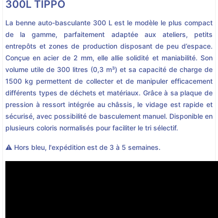
300L TIPPO
La benne auto-basculante 300 L est le modèle le plus compact
de la gamme, parfaitement adaptée aux ateliers, petits
entrepôts et zones de production disposant de peu d’espace.
Conçue en acier de 2 mm, elle allie solidité et maniabilité. Son
volume utile de 300 litres (0,3 m³) et sa capacité de charge de
1500 kg permettent de collecter et de manipuler efficacement
différents types de déchets et matériaux. Grâce à sa plaque de
pression à ressort intégrée au châssis, le vidage est rapide et
sécurisé, avec possibilité de basculement manuel. Disponible en
plusieurs coloris normalisés pour faciliter le tri sélectif.
⚠️ Hors bleu, l'expédition est de 3 à 5 semaines.