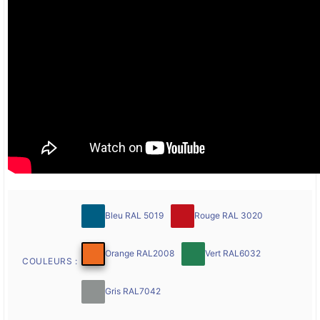
Bleu RAL 5019
Rouge RAL 3020
Orange RAL2008
Vert RAL6032
COULEURS :
Gris RAL7042