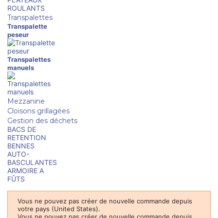
ROULANTS
Transpalettes
Transpalette
peseur
Transpalettes
manuels
Mezzanine
Cloisons grillagées
Gestion des déchets
BACS DE
RETENTION
BENNES
AUTO-
BASCULANTES
ARMOIRE A
FÛTS
Vous ne pouvez pas créer de nouvelle commande depuis
votre pays (United States).
Vous ne pouvez pas créer de nouvelle commande depuis