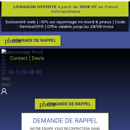
LIVRAISON OFFERTE
à partir de
350€ HT
en France
métropolitaine
Exclusivité web | –10% sur rayonnage mi-lourd & pneus | Code
: Remise10FR | Offre valable jusqu’au 28/08 inclus
phone
DEMANDE DE RAPPEL

Contact | Devis


04 11 28 08 00
NAV
NAV
phone
DEMANDE DE RAPPEL
DEMANDE DE RAPPEL
NOTRE ÉQUIPE VOUS RECONTACTERA DANS