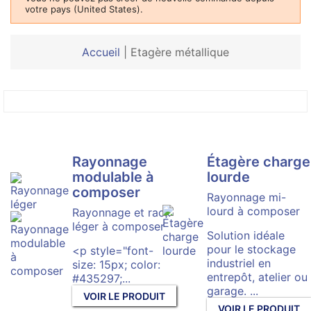
votre pays (United States).
Accueil
|
Etagère métallique
Rayonnage
Étagère charge
modulable à
lourde
composer
Rayonnage mi-
lourd à composer
Rayonnage et rack
léger à composer
Solution idéale
pour le stockage
<p style="font-
industriel en
size: 15px; color:
entrepôt, atelier ou
#435297;...
garage. ...
VOIR LE PRODUIT
VOIR LE PRODUIT