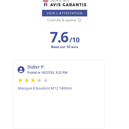
VOIR L'ATTESTATION
Contrôle & qualité
7.6
/
10
Basé sur 10 avis
Didier P.
Ké
Publié le 10/27/25, 9:22 PM
Pub
er
Manque 8 boulons M12 140mm
Top