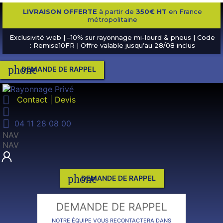
LIVRAISON OFFERTE
à partir de
350€ HT
en France
métropolitaine
Exclusivité web | –10% sur rayonnage mi-lourd & pneus | Code
: Remise10FR | Offre valable jusqu’au 28/08 inclus
phone
DEMANDE DE RAPPEL

Contact | Devis


04 11 28 08 00
NAV
NAV
phone
DEMANDE DE RAPPEL
DEMANDE DE RAPPEL
NOTRE ÉQUIPE VOUS RECONTACTERA DANS