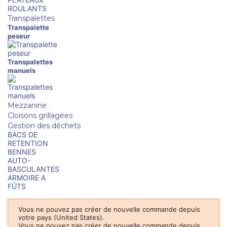
ROULANTS
Transpalettes
Transpalette
peseur
Transpalettes
manuels
Mezzanine
Cloisons grillagées
Gestion des déchets
BACS DE
RETENTION
BENNES
AUTO-
BASCULANTES
ARMOIRE A
FÛTS
Vous ne pouvez pas créer de nouvelle commande depuis
votre pays (United States).
Vous ne pouvez pas créer de nouvelle commande depuis