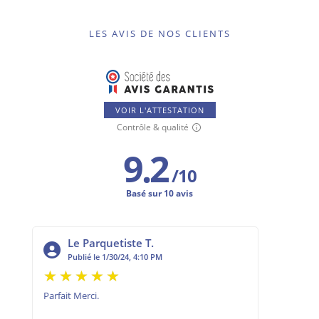
LES AVIS DE NOS CLIENTS
VOIR L'ATTESTATION
Contrôle & qualité
9.2
/
10
Basé sur 10 avis
Le Parquetiste T.
Ma
Publié le 1/30/24, 4:10 PM
Pub
Parfait Merci.
Produit 
rapide e