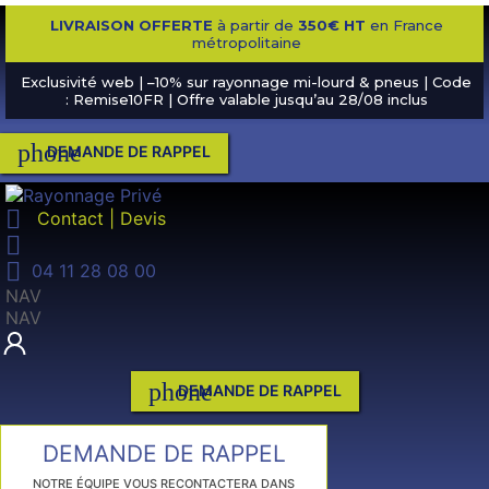
LIVRAISON OFFERTE
à partir de
350€ HT
en France
métropolitaine
Exclusivité web | –10% sur rayonnage mi-lourd & pneus | Code
: Remise10FR | Offre valable jusqu’au 28/08 inclus
phone
DEMANDE DE RAPPEL

Contact | Devis


04 11 28 08 00
NAV
NAV
phone
DEMANDE DE RAPPEL
DEMANDE DE RAPPEL
NOTRE ÉQUIPE VOUS RECONTACTERA DANS