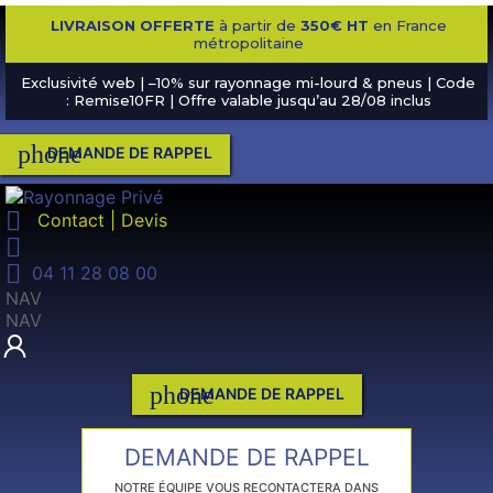
LIVRAISON OFFERTE
à partir de
350€ HT
en France
métropolitaine
Exclusivité web | –10% sur rayonnage mi-lourd & pneus | Code
: Remise10FR | Offre valable jusqu’au 28/08 inclus
phone
DEMANDE DE RAPPEL

Contact | Devis


04 11 28 08 00
NAV
NAV
phone
DEMANDE DE RAPPEL
DEMANDE DE RAPPEL
NOTRE ÉQUIPE VOUS RECONTACTERA DANS