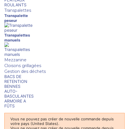
ROULANTS
Transpalettes
Transpalette
peseur
Transpalettes
manuels
Mezzanine
Cloisons grillagées
Gestion des déchets
BACS DE
RETENTION
BENNES
AUTO-
BASCULANTES
ARMOIRE A
FÛTS
Vous ne pouvez pas créer de nouvelle commande depuis
votre pays (United States).
Vous ne pouvez pas créer de nouvelle commande depuis