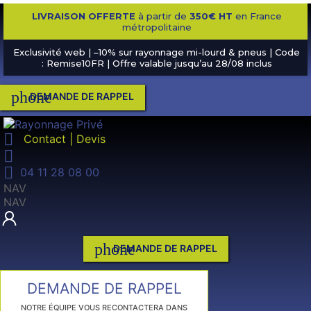
LIVRAISON OFFERTE
à partir de
350€ HT
en France
métropolitaine
Exclusivité web | –10% sur rayonnage mi-lourd & pneus | Code
: Remise10FR | Offre valable jusqu’au 28/08 inclus
phone
DEMANDE DE RAPPEL

Contact | Devis


04 11 28 08 00
NAV
NAV
phone
DEMANDE DE RAPPEL
DEMANDE DE RAPPEL
NOTRE ÉQUIPE VOUS RECONTACTERA DANS