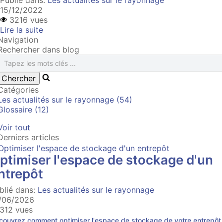
Publié dans:
Les actualités sur le rayonnage
15/12/2022
3216 vues
Lire la suite
Navigation
Rechercher dans blog
Catégories
Les actualités sur le rayonnage (54)
Glossaire (12)
Voir tout
Derniers articles
ptimiser l'espace de stockage d'un
ntrepôt
blié dans:
Les actualités sur le rayonnage
/06/2026
312 vues
couvrez comment optimiser l'espace de stockage de votre entrepôt