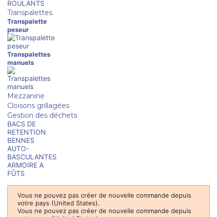
ROULANTS
Transpalettes
Transpalette
peseur
Transpalettes
manuels
Mezzanine
Cloisons grillagées
Gestion des déchets
BACS DE
RETENTION
BENNES
AUTO-
BASCULANTES
ARMOIRE A
FÛTS
Vous ne pouvez pas créer de nouvelle commande depuis
votre pays (United States).
Vous ne pouvez pas créer de nouvelle commande depuis