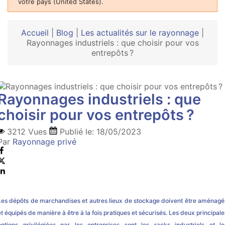
votre pays (United States).
Accueil
|
Blog
|
Les actualités sur le rayonnage
|
Rayonnages industriels : que choisir pour vos
entrepôts ?
Rayonnages industriels : que
choisir pour vos entrepôts ?
3212 Vues
Publié le:
18/05/2023
Par
Rayonnage privé
Les dépôts de marchandises et autres lieux de stockage doivent être aménagé
et équipés de manière à être à la fois pratiques et sécurisés. Les deux principale
options privilégiées par les entreprises sont les racks industriels et le