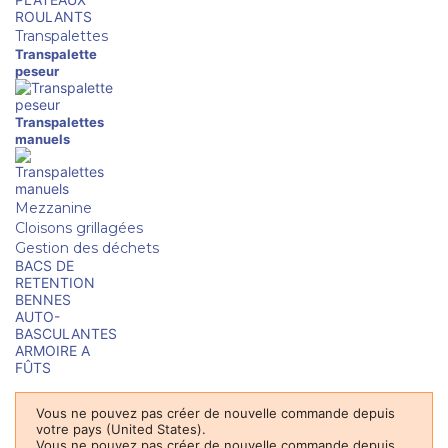
ROULANTS
Transpalettes
Transpalette
peseur
Transpalettes
manuels
Mezzanine
Cloisons grillagées
Gestion des déchets
BACS DE
RETENTION
BENNES
AUTO-
BASCULANTES
ARMOIRE A
FÛTS
Vous ne pouvez pas créer de nouvelle commande depuis
votre pays (United States).
Vous ne pouvez pas créer de nouvelle commande depuis