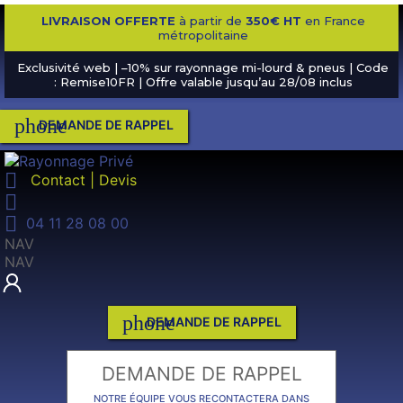
LIVRAISON OFFERTE
à partir de
350€ HT
en France
métropolitaine
Exclusivité web | –10% sur rayonnage mi-lourd & pneus | Code
: Remise10FR | Offre valable jusqu’au 28/08 inclus
phone
DEMANDE DE RAPPEL

Contact | Devis


04 11 28 08 00
NAV
NAV
phone
DEMANDE DE RAPPEL
DEMANDE DE RAPPEL
NOTRE ÉQUIPE VOUS RECONTACTERA DANS