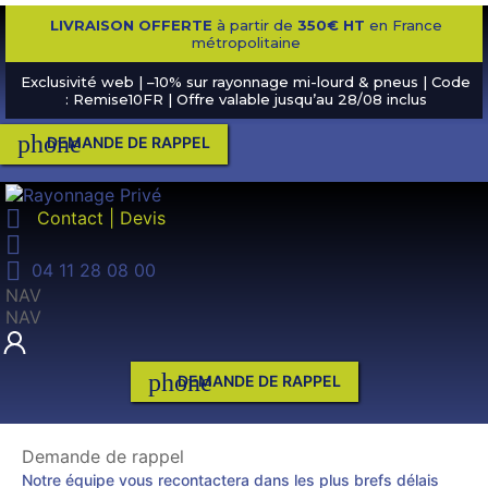
LIVRAISON OFFERTE
à partir de
350€ HT
en France
métropolitaine
Exclusivité web | –10% sur rayonnage mi-lourd & pneus | Code
: Remise10FR | Offre valable jusqu’au 28/08 inclus
phone
DEMANDE DE RAPPEL

Contact | Devis


04 11 28 08 00
NAV
NAV
phone
DEMANDE DE RAPPEL
Demande de rappel
Notre équipe vous recontactera dans les plus brefs délais