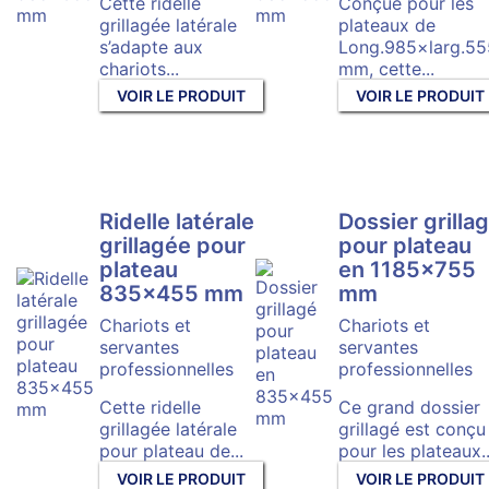
Cette ridelle
Conçue pour les
grillagée latérale
plateaux de
s’adapte aux
Long.985×larg.55
chariots...
mm, cette...
VOIR LE PRODUIT
VOIR LE PRODUIT
Ridelle latérale
Dossier grilla
grillagée pour
pour plateau
plateau
en 1185×755
835×455 mm
mm
Chariots et
Chariots et
servantes
servantes
professionnelles
professionnelles
Cette ridelle
Ce grand dossier
grillagée latérale
grillagé est conçu
pour plateau de...
pour les plateaux..
VOIR LE PRODUIT
VOIR LE PRODUIT