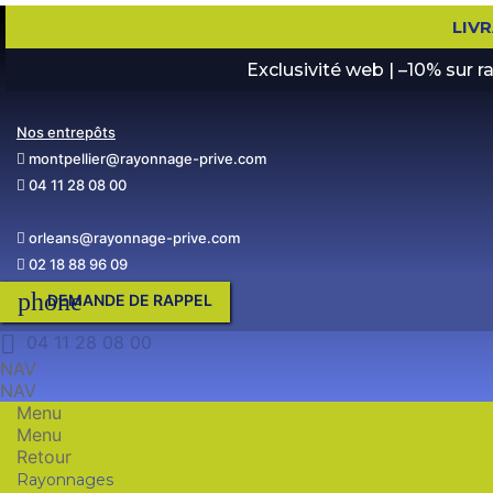
LIV
Exclusivité web | –10% sur 
Nos entrepôts
montpellier@rayonnage-prive.com
04 11 28 08 00
orleans@rayonnage-prive.com
02 18 88 96 09
phone
DEMANDE DE RAPPEL

04 11 28 08 00
NAV
NAV
Menu
Menu
Retour
Rayonnages