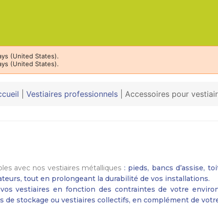
ys (United States).
ys (United States).
cueil
|
Vestiaires professionnels
|
Accessoires pour vestiai
les avec nos vestiaires métalliques
: pieds, bancs d’assise, t
ateurs, tout en prolongeant la durabilité de vos installations.
os vestiaires en fonction des contraintes de votre environ
s de stockage ou vestiaires collectifs, en complément de votre