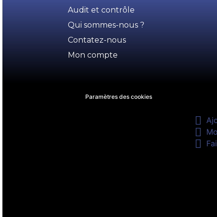
Audit et contrôle
Qui sommes-nous ?
Contatez-nous
Mon compte
Paramètres des cookies

Aj

Mo

Fai