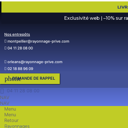
LIV
Exclusivité web | –10% sur 
Nos entrepôts
montpellier@rayonnage-prive.com
04 11 28 08 00
orleans@rayonnage-prive.com
02 18 88 96 09
phone
DEMANDE DE RAPPEL

04 11 28 08 00
NAV
NAV
Menu
Menu
Retour
Rayonnages