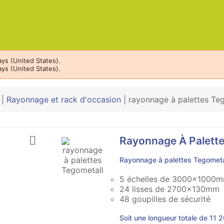
ys (United States).
ys (United States).
|
Rayonnage et rack d'occasion
|
rayonnage à palettes Te

Rayonnage À Palette
Rayonnage à palettes Tegometa
5 échelles de 3000x1000
24 lisses de 2700x130mm
48 goupilles de sécurité
Soit une longueur totale de 1