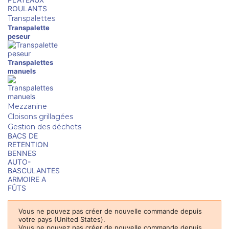
ROULANTS
Transpalettes
Transpalette
peseur
Transpalettes
manuels
Mezzanine
Cloisons grillagées
Gestion des déchets
BACS DE
RETENTION
BENNES
AUTO-
BASCULANTES
ARMOIRE A
FÛTS
Vous ne pouvez pas créer de nouvelle commande depuis
votre pays (United States).
Vous ne pouvez pas créer de nouvelle commande depuis