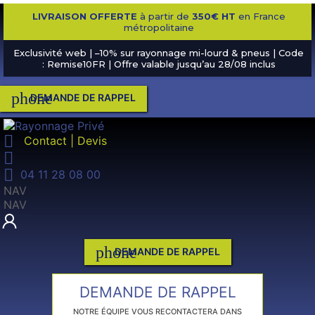
LIVRAISON OFFERTE
à partir de
350€ HT
en France
métropolitaine
Exclusivité web | –10% sur rayonnage mi-lourd & pneus | Code
: Remise10FR | Offre valable jusqu’au 28/08 inclus
phone
DEMANDE DE RAPPEL

Contact | Devis


04 11 28 08 00
NAV
NAV
phone
DEMANDE DE RAPPEL
DEMANDE DE RAPPEL
NOTRE ÉQUIPE VOUS RECONTACTERA DANS