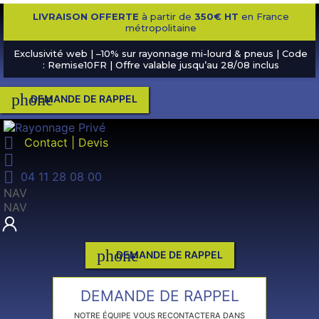
LIVRAISON OFFERTE
à partir de
350€ HT
en France
métropolitaine
Exclusivité web | –10% sur rayonnage mi-lourd & pneus | Code
: Remise10FR | Offre valable jusqu’au 28/08 inclus
phone
DEMANDE DE RAPPEL

Contact | Devis


04 11 28 08 00
NAV
NAV
phone
DEMANDE DE RAPPEL
DEMANDE DE RAPPEL
NOTRE ÉQUIPE VOUS RECONTACTERA DANS