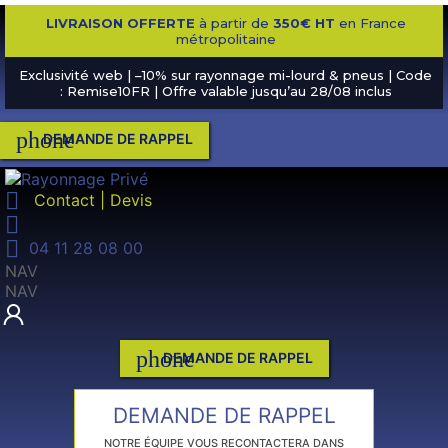
LIVRAISON OFFERTE
à partir de
350€ HT
en France
métropolitaine
Exclusivité web | –10% sur rayonnage mi-lourd & pneus | Code
: Remise10FR | Offre valable jusqu’au 28/08 inclus
phone
DEMANDE DE RAPPEL

Contact | Devis


04 11 28 08 00
NAV
NAV
phone
DEMANDE DE RAPPEL
DEMANDE DE RAPPEL
NOTRE ÉQUIPE VOUS RECONTACTERA DANS