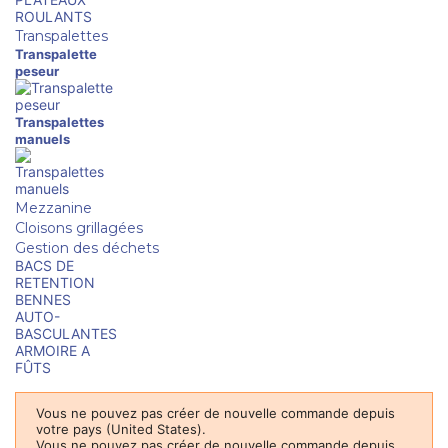
ROULANTS
Transpalettes
Transpalette
peseur
Transpalettes
manuels
Mezzanine
Cloisons grillagées
Gestion des déchets
BACS DE
RETENTION
BENNES
AUTO-
BASCULANTES
ARMOIRE A
FÛTS
Vous ne pouvez pas créer de nouvelle commande depuis
votre pays (United States).
Vous ne pouvez pas créer de nouvelle commande depuis