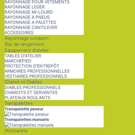
RAYONNAGE POUR VETEMENTS
RAYONNAGE LEGER
RAYONNAGE MI-LOURD
RAYONNAGE A PNEUS
RAYONNAGE A PALETTES
RAYONNAGE CANTILEVER
ACCESSOIRES
Rayonnage occasion
Bac de rangement
Equipement d'atelier
TABLES D'ATELIER
MARCHEPIED
PROTECTION D'ENTREPÔT
ARMOIRES PROFESSIONNELLES
VESTIAIRES PROFESSIONNELS
Chariot et Diables
DIABLES PROFESSIONNELS
CHARIOTS ET SERVANTES
PLATEAUX ROULANTS
Transpalettes
Transpalette peseur
Transpalettes manuels
Mezzanine