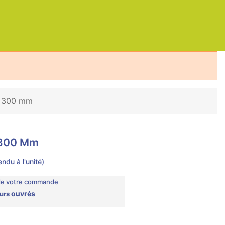
0x300 mm
x300 Mm
du à l'unité)
de votre commande
ouvrés
ours