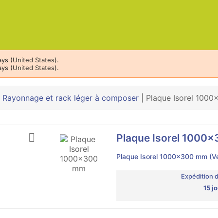
ys (United States).
ys (United States).
|
Rayonnage et rack léger à composer
|
Plaque Isorel 100

Plaque Isorel 1000
Plaque Isorel 1000x300 mm (Ven
Expédition 
15 j