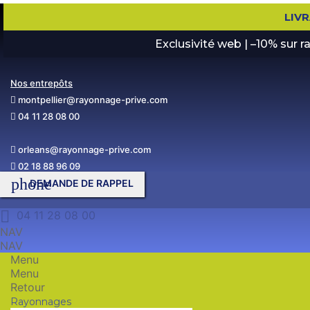
LIV
Exclusivité web | –10% sur 
Nos entrepôts
montpellier@rayonnage-prive.com
04 11 28 08 00
orleans@rayonnage-prive.com
02 18 88 96 09
phone
DEMANDE DE RAPPEL

04 11 28 08 00
NAV
NAV
Menu
Menu
Retour
Rayonnages