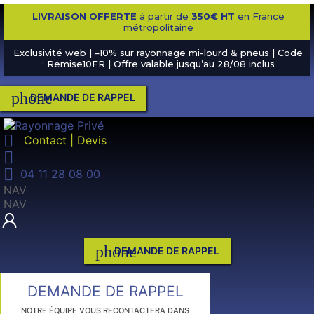
LIVRAISON OFFERTE
à partir de
350€ HT
en France
métropolitaine
Exclusivité web | –10% sur rayonnage mi-lourd & pneus | Code
: Remise10FR | Offre valable jusqu’au 28/08 inclus
phone
DEMANDE DE RAPPEL

Contact | Devis


04 11 28 08 00
NAV
NAV
phone
DEMANDE DE RAPPEL
DEMANDE DE RAPPEL
NOTRE ÉQUIPE VOUS RECONTACTERA DANS