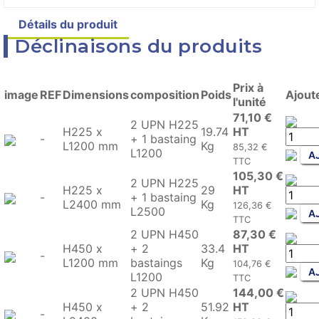
Détails du produit
Product variants
Déclinaisons du produits
Prix à
image
REF
Dimensions
composition
Poids
Ajout
l'unité
71,10 €
2 UPN H225
H225 x
19.74
HT
-
+ 1 bastaing
L1200 mm
Kg
85,32 €
L1200
AJ
TTC
105,30 €
2 UPN H225
H225 x
29
HT
-
+ 1 bastaing
L2400 mm
Kg
126,36 €
L2500
AJ
TTC
2 UPN H450
87,30 €
H450 x
+ 2
33.4
HT
-
L1200 mm
bastaings
Kg
104,76 €
AJ
L1200
TTC
2 UPN H450
144,00 €
H450 x
+ 2
51.92
HT
-