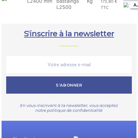
L2400 mm
bastaings
Kg
172,80 €
AJ
L2500
TTC
S'inscrire à la newsletter
S’ABONNER
En vous inscrivant à la newsletter, vous acceptez
notre
politique de confidentialité