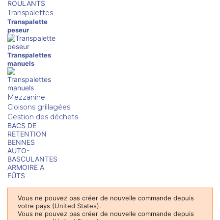
ROULANTS
Transpalettes
Transpalette
peseur
Transpalettes
manuels
Mezzanine
Cloisons grillagées
Gestion des déchets
BACS DE
RETENTION
BENNES
AUTO-
BASCULANTES
ARMOIRE A
FÛTS
Vous ne pouvez pas créer de nouvelle commande depuis
votre pays (United States).
Vous ne pouvez pas créer de nouvelle commande depuis