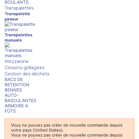
ROULANTS
Transpalettes
Transpalette
peseur
Transpalettes
manuels
Mezzanine
Cloisons grillagées
Gestion des déchets
BACS DE
RETENTION
BENNES
AUTO-
BASCULANTES
ARMOIRE A
FÛTS
Vous ne pouvez pas créer de nouvelle commande depuis
votre pays (United States).
Vous ne pouvez pas créer de nouvelle commande depuis