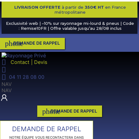
LIVRAISON OFFERTE
à partir de
350€ HT
en France
métropolitaine
Exclusivité web | –10% sur rayonnage mi-lourd & pneus | Code
: Remise10FR | Offre valable jusqu’au 28/08 inclus
phone
DEMANDE DE RAPPEL

Contact | Devis


04 11 28 08 00
NAV
NAV
phone
DEMANDE DE RAPPEL
DEMANDE DE RAPPEL
NOTRE ÉQUIPE VOUS RECONTACTERA DANS