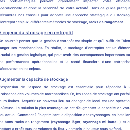
Ces problématiques peuvent grandement impacter votre efficacit
opérationnelle et donc la pérennité de votre activité. Dans ce guide pratique
découvrez nos conseils pour adopter une approche stratégique du stockag
d’entrepôt : enjeux, différentes méthodes de stockage,
racks de rangement
…
5 enjeux du stockage en entrepôt
On pourrait penser que la gestion d’entrepôt est simple et qu’il suffit de “bien
ranger ses marchandises. En réalité, le stockage d'entrepôts est un élémen
crucial de gestion logistique, qui peut avoir des conséquences importantes su
les performances opérationnelles et la santé financière d’une entreprise
Découvrez-en les enjeux.
Augmenter la capacité de stockage
L'expansion de l'espace de stockage est essentielle pour répondre à l
croissance des volumes de marchandises. Or, les zones de stockage ont parfoi
leurs limites. Acquérir un nouveau lieu ou changer de local est une opératio
coûteuse. La solution la plus avantageuse est d’augmenter la capacité de votr
lieu actuel. Comment ? En optimisant la disposition des rayonnages, en installan
les bons racks de rangement (
rayonnage léger
,
rayonnage mi-lourd
…) et e
mettant à profit tous les volumes du lieu, y compris la hauteur sous plafond.