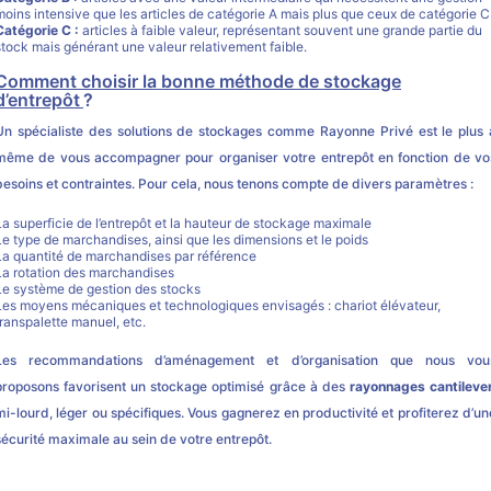
moins intensive que les articles de catégorie A mais plus que ceux de catégorie C
Catégorie C :
articles à faible valeur, représentant souvent une grande partie du
stock mais générant une valeur relativement faible.
Comment choisir la bonne méthode de stockage
d’entrepôt
?
Un spécialiste des solutions de stockages comme Rayonne Privé est le plus 
même de vous accompagner pour organiser votre entrepôt en fonction de vo
besoins et contraintes. Pour cela, nous tenons compte de divers paramètres :
La superficie de l’entrepôt et la hauteur de stockage maximale
Le type de marchandises, ainsi que les dimensions et le poids
La quantité de marchandises par référence
La rotation des marchandises
Le système de gestion des stocks
Les moyens mécaniques et technologiques envisagés : chariot élévateur,
transpalette manuel, etc.
Les recommandations d’aménagement et d’organisation que nous vou
proposons favorisent un stockage optimisé grâce à des
rayonnages cantileve
mi-lourd, léger ou spécifiques. Vous gagnerez en productivité et profiterez d’un
sécurité maximale au sein de votre entrepôt.