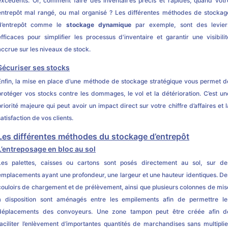
excédents. Or, comment faire des inventaires précis et rapides, quand votr
entrepôt mal rangé, ou mal organisé ? Les différentes méthodes de stockag
d’entrepôt comme le
stockage dynamique
par exemple, sont des levier
efficaces pour simplifier les processus d'inventaire et garantir une visibilit
accrue sur les niveaux de stock.
Sécuriser ses stocks
Enfin, la mise en place d’une méthode de stockage stratégique vous permet d
protéger vos stocks contre les dommages, le vol et la détérioration. C’est un
priorité majeure qui peut avoir un impact direct sur votre chiffre d’affaires et l
satisfaction de vos clients.
Les différentes méthodes du stockage d’entrepôt
L’entreposage en bloc au sol
Les palettes, caisses ou cartons sont posés directement au sol, sur de
emplacements ayant une profondeur, une largeur et une hauteur identiques. De
couloirs de chargement et de prélèvement, ainsi que plusieurs colonnes de mis
à disposition sont aménagés entre les empilements afin de permettre le
déplacements des convoyeurs. Une zone tampon peut être créée afin d
faciliter l’enlèvement d’importantes quantités de marchandises sans multiplie