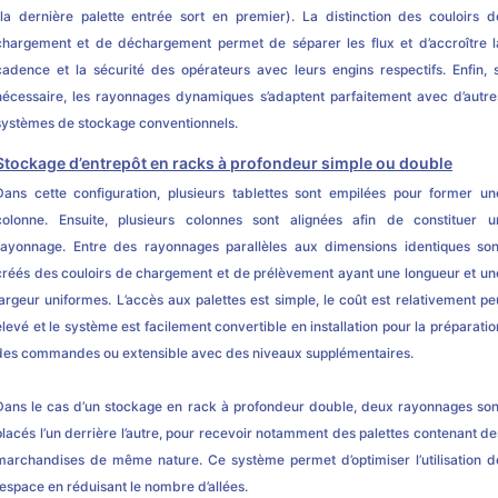
(la dernière palette entrée sort en premier). La distinction des couloirs d
chargement et de déchargement permet de séparer les flux et d’accroître l
cadence et la sécurité des opérateurs avec leurs engins respectifs. Enfin, s
nécessaire, les rayonnages dynamiques s’adaptent parfaitement avec d’autre
systèmes de stockage conventionnels.
Stockage d’entrepôt en racks à profondeur simple ou double
Dans cette configuration, plusieurs tablettes sont empilées pour former un
colonne. Ensuite, plusieurs colonnes sont alignées afin de constituer u
rayonnage. Entre des rayonnages parallèles aux dimensions identiques son
créés des couloirs de chargement et de prélèvement ayant une longueur et un
largeur uniformes. L’accès aux palettes est simple, le coût est relativement pe
élevé et le système est facilement convertible en installation pour la préparatio
des commandes ou extensible avec des niveaux supplémentaires.
Dans le cas d’un stockage en rack à profondeur double, deux rayonnages son
placés l’un derrière l’autre, pour recevoir notamment des palettes contenant de
marchandises de même nature. Ce système permet d’optimiser l’utilisation d
l’espace en réduisant le nombre d’allées.