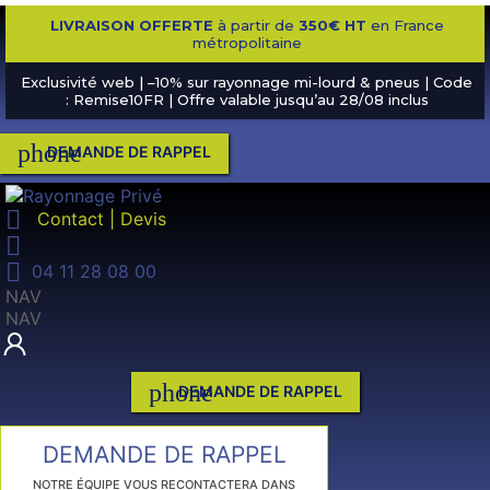
LIVRAISON OFFERTE
à partir de
350€ HT
en France
métropolitaine
Exclusivité web | –10% sur rayonnage mi-lourd & pneus | Code
: Remise10FR | Offre valable jusqu’au 28/08 inclus
phone
DEMANDE DE RAPPEL

Contact | Devis


04 11 28 08 00
NAV
NAV
phone
DEMANDE DE RAPPEL
DEMANDE DE RAPPEL
NOTRE ÉQUIPE VOUS RECONTACTERA DANS