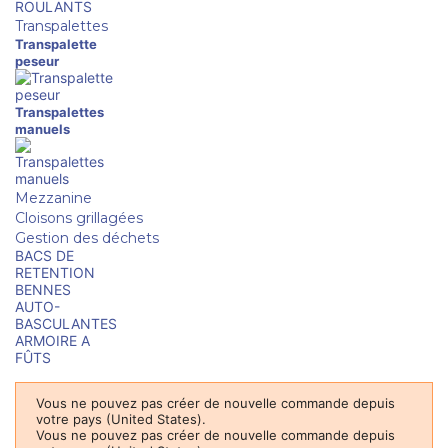
ROULANTS
Transpalettes
Transpalette
peseur
Transpalettes
manuels
Mezzanine
Cloisons grillagées
Gestion des déchets
BACS DE
RETENTION
BENNES
AUTO-
BASCULANTES
ARMOIRE A
FÛTS
Vous ne pouvez pas créer de nouvelle commande depuis
votre pays (United States).
Vous ne pouvez pas créer de nouvelle commande depuis