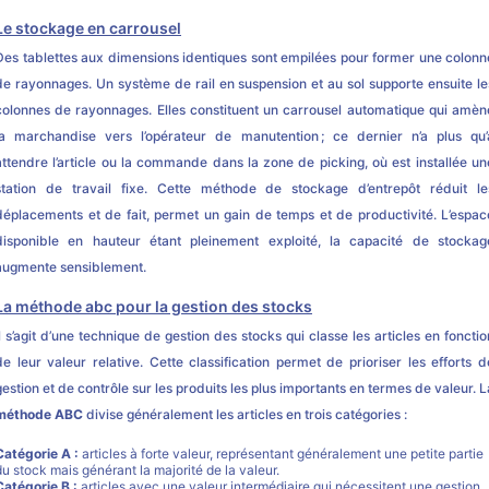
Le stockage en carrousel
Des tablettes aux dimensions identiques sont empilées pour former une colonn
de rayonnages. Un système de rail en suspension et au sol supporte ensuite le
colonnes de rayonnages. Elles constituent un carrousel automatique qui amèn
la marchandise vers l’opérateur de manutention ; ce dernier n’a plus qu’
attendre l’article ou la commande dans la zone de picking, où est installée un
station de travail fixe. Cette méthode de stockage d’entrepôt réduit le
déplacements et de fait, permet un gain de temps et de productivité. L’espac
disponible en hauteur étant pleinement exploité, la capacité de stockag
augmente sensiblement.
La méthode abc pour la gestion des stocks
Il s’agit d’une technique de gestion des stocks qui classe les articles en fonctio
de leur valeur relative. Cette classification permet de prioriser les efforts d
gestion et de contrôle sur les produits les plus importants en termes de valeur. L
méthode ABC
divise généralement les articles en trois catégories :
Catégorie A :
articles à forte valeur, représentant généralement une petite partie
du stock mais générant la majorité de la valeur.
Catégorie B :
articles avec une valeur intermédiaire qui nécessitent une gestion