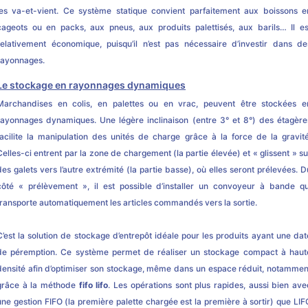
les va-et-vient. Ce système statique convient parfaitement aux boissons e
cageots ou en packs, aux pneus, aux produits palettisés, aux barils… Il es
relativement économique, puisqu’il n’est pas nécessaire d’investir dans de
rayonnages.
Le stockage en rayonnages dynamiques
Marchandises en colis, en palettes ou en vrac, peuvent être stockées e
rayonnages dynamiques. Une légère inclinaison (entre 3° et 8°) des étagère
facilite la manipulation des unités de charge grâce à la force de la gravité
Celles-ci entrent par la zone de chargement (la partie élevée) et « glissent » su
des galets vers l’autre extrémité (la partie basse), où elles seront prélevées. D
côté « prélèvement », il est possible d’installer un convoyeur à bande qu
transporte automatiquement les articles commandés vers la sortie.
C’est la solution de stockage d’entrepôt idéale pour les produits ayant une dat
de péremption. Ce système permet de réaliser un stockage compact à haut
densité afin d’optimiser son stockage, même dans un espace réduit, notammen
grâce à la méthode
fifo lifo
. Les opérations sont plus rapides, aussi bien ave
une gestion FIFO (la première palette chargée est la première à sortir) que LIF