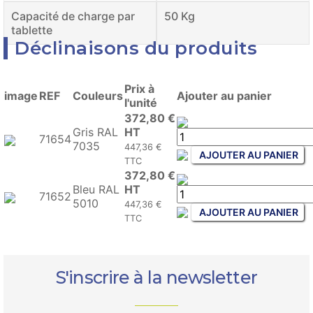
Capacité de charge par
50 Kg
tablette
Déclinaisons du produits
Prix à
image
REF
Couleurs
Ajouter au panier
l'unité
372,80 €
Gris RAL
HT
71654
7035
447,36 €
AJOUTER AU PANIER
TTC
372,80 €
Bleu RAL
HT
71652
5010
447,36 €
AJOUTER AU PANIER
TTC
S'inscrire à la newsletter