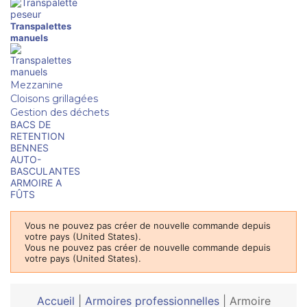
Transpalettes
manuels
Mezzanine
Cloisons grillagées
Gestion des déchets
BACS DE
RETENTION
BENNES
AUTO-
BASCULANTES
ARMOIRE A
FÛTS
Vous ne pouvez pas créer de nouvelle commande depuis
votre pays (United States).
Vous ne pouvez pas créer de nouvelle commande depuis
votre pays (United States).
Accueil
|
Armoires professionnelles
|
Armoire