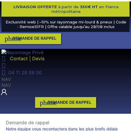
LIVRAISON OFFERTE
à partir de
350€ HT
en France
métropolitaine
Exclusivité web | –10% sur rayonnage mi-lourd & pneus | Code
: Remise10FR | Offre valable jusqu’au 28/08 inclus
phone
DEMANDE DE RAPPEL

Contact | Devis


04 11 28 08 00
NAV
NAV
phone
DEMANDE DE RAPPEL
Demande de rappel
Notre équipe vous recontactera dans les plus brefs délais